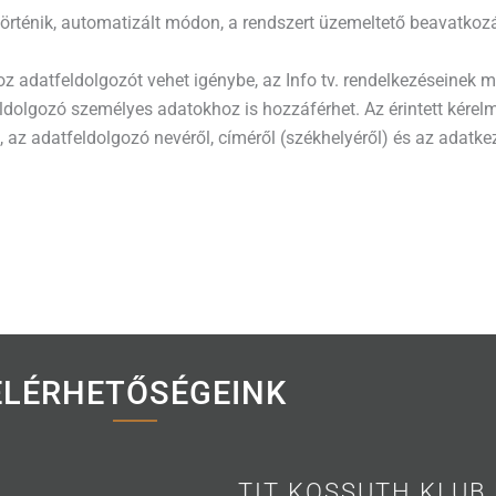
örténik, automatizált módon, a rendszert üzemeltető beavatkoz
z adatfeldolgozót vehet igénybe, az Info tv. rendelkezéseinek m
dolgozó személyes adatokhoz is hozzáférhet. Az érintett kérelm
l, az adatfeldolgozó nevéről, címéről (székhelyéről) és az adatk
ELÉRHETŐSÉGEINK
TIT KOSSUTH KLUB 