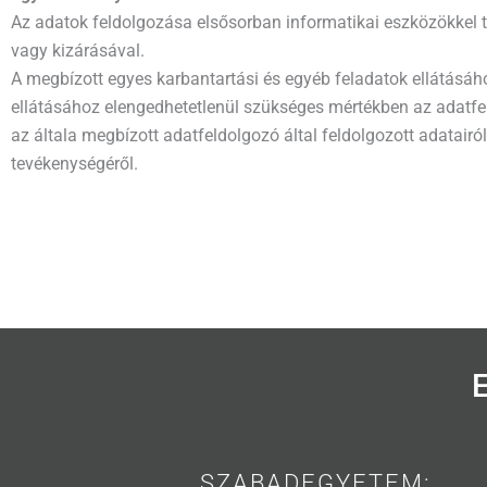
Az adatok feldolgozása elsősorban informatikai eszközökkel t
vagy kizárásával.
A megbízott egyes karbantartási és egyéb feladatok ellátásáho
ellátásához elengedhetetlenül szükséges mértékben az adatfel
az általa megbízott adatfeldolgozó által feldolgozott adatairó
tevékenységéről.
SZABADEGYETEM: