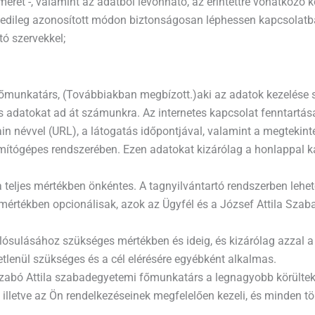
eret -, valamint az adatból levonható, az érintettre vonatkozó k
gyedileg azonosított módon biztonságosan léphessen kapcsolatba
tó szervekkel;
munkatárs, (Továbbiakban megbízott.)aki az adatok kezelése sor
 adatokat ad át számunkra. Az internetes kapcsolat fenntartása
n névvel (URL), a látogatás időpontjával, valamint a megtekint
mítógépes rendszerében. Ezen adatokat kizárólag a honlappal k
 teljes mértékben önkéntes. A tagnyilvántartó rendszerben lehet
es mértékben opcionálisak, azok az Ügyfél és a József Attila S
alósulásához szükséges mértékben és ideig, és kizárólag azzal a 
lenül szükséges és a cél elérésére egyébként alkalmas.
 Szabó Attila szabadegyetemi főmunkatárs a legnagyobb körültek
illetve az Ön rendelkezéseinek megfelelően kezeli, és minden t