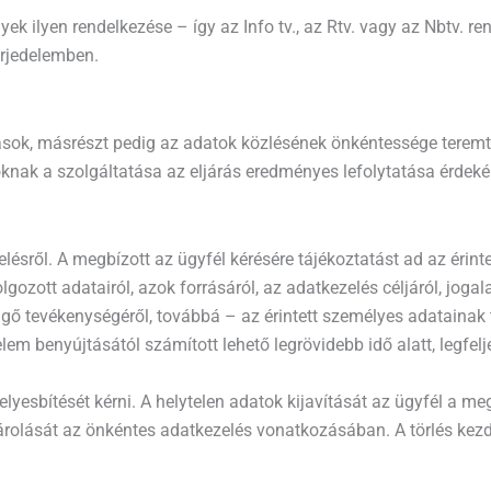
 ilyen rendelkezése – így az Info tv., az Rtv. vagy az Nbtv. ren
erjedelemben.
ások, másrészt pedig az adatok közlésének önkéntessége teremti
oknak a szolgáltatása az eljárás eredményes lefolytatása érdeké
ésről. A megbízott az ügyfél kérésére tájékoztatást ad az érintett 
gozott adatairól, azok forrásáról, az adatkezelés céljáról, jogala
ggő tevékenységéről, továbbá – az érintett személyes adatainak
elem benyújtásától számított lehető legrövidebb idő alatt, legf
elyesbítését kérni. A helytelen adatok kijavítását az ügyfél a m
 zárolását az önkéntes adatkezelés vonatkozásában. A törlés k