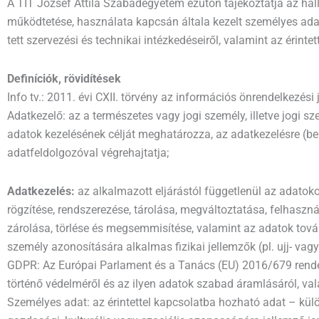
A TIT József Attila Szabadegyetem ezúton tájékoztatja az hallg
működtetése, használata kapcsán általa kezelt személyes ada
tett szervezési és technikai intézkedéseiről, valamint az érint
Definíciók, rövidítések
Info tv.: 2011. évi CXII. törvény az információs önrendelkezés
Adatkezelő: az a természetes vagy jogi személy, illetve jogi 
adatok kezelésének célját meghatározza, az adatkezelésre (be
adatfeldolgozóval végrehajtatja;
Adatkezelés:
az alkalmazott eljárástól függetlenül az adatok
rögzítése, rendszerezése, tárolása, megváltoztatása, felhasz
zárolása, törlése és megsemmisítése, valamint az adatok tová
személy azonosítására alkalmas fizikai jellemzők (pl. ujj- vag
GDPR: Az Európai Parlament és a Tanács (EU) 2016/679 rendel
történő védelméről és az ilyen adatok szabad áramlásáról, val
Személyes adat: az érintettel kapcsolatba hozható adat – különö