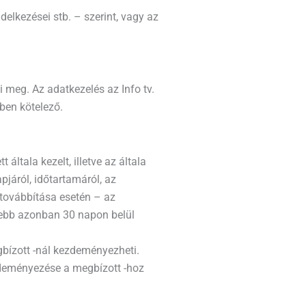
delkezései stb. – szerint, vagy az
 meg. Az adatkezelés az Info tv.
ben kötelező.
általa kezelt, illetve az általa
pjáról, időtartamáról, az
 továbbítása esetén – az
eljebb azonban 30 napon belül
egbízott -nál kezdeményezheti.
ezdeményezése a megbízott -hoz