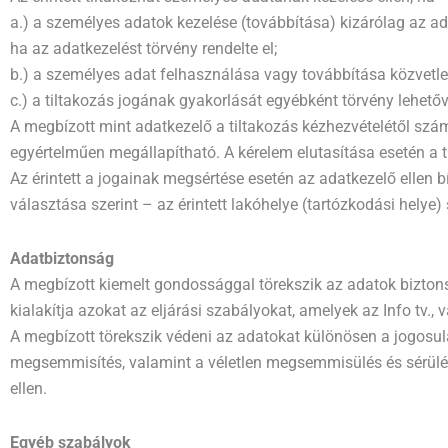
a.) a személyes adatok kezelése (továbbítása) kizárólag az a
ha az adatkezelést törvény rendelte el;
b.) a személyes adat felhasználása vagy továbbítása közvetle
c.) a tiltakozás jogának gyakorlását egyébként törvény lehetőv
A megbízott mint adatkezelő a tiltakozás kézhezvételétől sz
egyértelműen megállapítható. A kérelem elutasítása esetén a 
Az érintett a jogainak megsértése esetén az adatkezelő ellen b
választása szerint – az érintett lakóhelye (tartózkodási helye) 
Adatbiztonság
A megbízott kiemelt gondossággal törekszik az adatok biztons
kialakítja azokat az eljárási szabályokat, amelyek az Info tv.
A megbízott törekszik védeni az adatokat különösen a jogosula
megsemmisítés, valamint a véletlen megsemmisülés és sérülés
ellen.
Egyéb szabályok