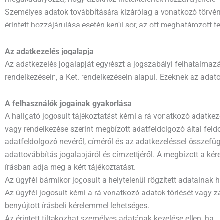
Személyes adatok továbbítására kizárólag a vonatkozó törvények
érintett hozzájárulása esetén kerül sor, az ott meghatározott t
Az adatkezelés jogalapja
Az adatkezelés jogalapját egyrészt a jogszabályi felhatalmaz
rendelkezésein, a Ket. rendelkezésein alapul. Ezeknek az adat
A felhasználók jogainak gyakorlása
A hallgató jogosult tájékoztatást kérni a rá vonatkozó adatkezel
vagy rendelkezése szerint megbízott adatfeldolgozó által feldol
adatfeldolgozó nevéről, címéről és az adatkezeléssel összefü
adattovábbítás jogalapjáról és címzettjéről. A megbízott a kér
írásban adja meg a kért tájékoztatást.
Az ügyfél bármikor jogosult a helytelenül rögzített adatainak h
Az ügyfél jogosult kérni a rá vonatkozó adatok törlését vagy
benyújtott írásbeli kérelemmel lehetséges.
Az érintett tiltakozhat személyes adatának kezelése ellen, ha