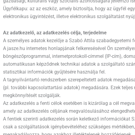
gazdasági, kulturális vagy szociális azonosságára jellemző ism
Ügyfélkapu: az az eszköz, amely biztosítja, hogy az ügyfél e
elektronikus ügyintézést, illetve elektronikus szolgáltatást nyúj
Az adatkezelő, az adatkezelés célja, terjedelme
A személyes adatok kezelője a Szabó Attila szabadegyetemi fő
A jasze.hu internetes honlapjának felkeresésével Ön személyes
böngészőprogrammal, internetprotokoll-címmel (IP-cím), domai
automatikusan képződnek technikai adatok a szolgáltató szá
statisztikai információk gyűjtésére használja fel.
A tagnyilvántartó rendszerben szerepeltetett adatok megadása
(pl. további kapcsolattartási adatok) megadására. Ezek telj
megkönnyítését szolgálják.
Az adatkezelés a fenti célok esetében is kizárólag a cél megv
amely az adatkezelés céljának megvalósulásához elengedhetet
A fentiek szerinti adatkezelés során keletkező információkat
csak a szolgáltatások igénybevételéhez szükséges mértékben, 
megakadályozza, hogy azokhoz illetéktelenek hozzáférjenek.