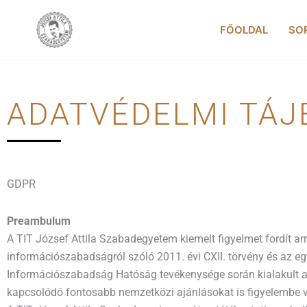
Skip
to
FŐOLDAL
SO
content
ADATVÉDELMI TÁJ
GDPR
Preambulum
A TIT József Attila Szabadegyetem kiemelt figyelmet fordít ar
információszabadságról szóló 2011. évi CXII. törvény és az 
Információszabadság Hatóság tevékenysége során kialakult a
kapcsolódó fontosabb nemzetközi ajánlásokat is figyelembe vé