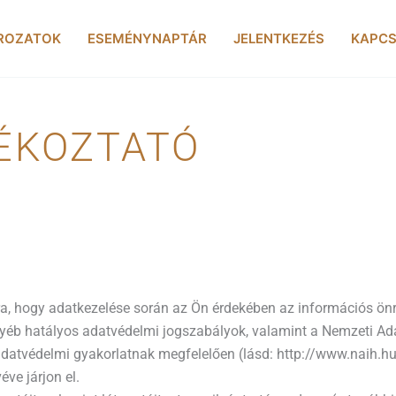
ROZATOK
ESEMÉNYNAPTÁR
JELENTKEZÉS
KAPCS
ÉKOZTATÓ
ra, hogy adatkezelése során az Ön érdekében az információs önr
egyéb hatályos adatvédelmi jogszabályok, valamint a Nemzeti Ad
datvédelmi gyakorlatnak megfelelően (lásd: http://www.naih.h
ve járjon el.