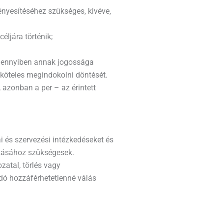
ényesítéséhez szükséges, kivéve,
ljára történik;
amennyiben annak jogossága
 köteles megindokolni döntését.
 azonban a per – az érintett
i és szervezési intézkedéseket és
tatásához szükségesek.
zatal, törlés vagy
dó hozzáférhetetlenné válás