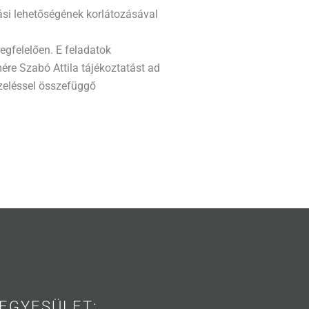
ási lehetőségének korlátozásával
egfelelően. E feladatok
ére Szabó Attila tájékoztatást ad
ezeléssel összefüggő
EGYESÜLET: