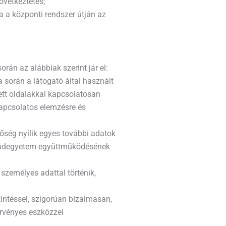
övetkeztetés;
 a központi rendszer útján az
án az alábbiak szerint jár el:
 során a látogató által használt
ett oldalakkal kapcsolatosan
apcsolatos elemzésre és
őség nyílik egyes további adatok
zabadegyetem együttműködésének
személyes adattal történik,
intéssel, szigorúan bizalmasan,
örvényes eszközzel