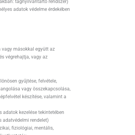
iakban: tagnyilvántartó rendszer)
emélyes adatok védelme érdekében
an vagy másokkal együtt az
s végrehajtja, vagy az
önösen gyűjtése, felvétele,
zehangolása vagy összekapcsolása,
pfelvétel készítése, valamint a
s adatok kezelése tekintetében
s adatvédelmi rendelet)
ai, fiziológiai, mentális,