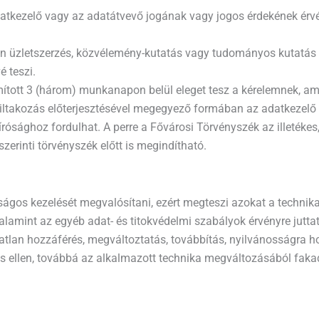
datkezelő vagy az adatátvevő jogának vagy jogos érdekének érv
n üzletszerzés, közvélemény-kutatás vagy tudományos kutatás cé
é teszi.
ámított 3 (három) munkanapon belül eleget tesz a kérelemnek, 
tiltakozás előterjesztésével megegyező formában az adatkezelő
írósághoz fordulhat. A perre a Fővárosi Törvényszék az illetékes,
szerinti törvényszék előtt is megindítható.
ágos kezelését megvalósítani, ezért megteszi azokat a technika
, valamint az egyéb adat- és titokvédelmi szabályok érvényre jut
tlan hozzáférés, megváltoztatás, továbbítás, nyilvánosságra ho
 ellen, továbbá az alkalmazott technika megváltozásából faka