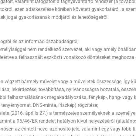
atóit, valamint látogatóit a tagnyilvántartó rendszer (a tovább
tokról, ezen adatkezelése körében követett gyakorlatáról, a sz
ettek jogai gyakorlásának módjáról és lehetőségeiről.
i jogról és az információszabadságról;
személyiséggel nem rendelkező szervezet, aki vagy amely önálló
leértve a felhasznált eszközt) vonatkozó döntéseket meghozza é
on végzett bármely művelet vagy a műveletek összessége, így kül
nálása, lekérdezése, továbbítása, nyilvánosságra hozatala, öss
bbi felhasználásának megakadályozása, fénykép-, hang- vagy ké
y tenyérnyomat, DNS-minta, íriszkép) rögzítése;
ete (2016. április 27.) a természetes személyeknek a személye
amint a 95/46/EK rendelet hatályon kívül helyezéséről (általáno
sen az érintett neve, azonosító jele, valamint egy vagy több fizik