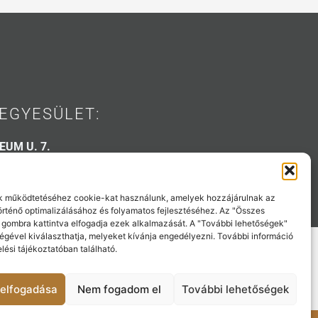
EGYESÜLET:
EUM U. 7.
 31 53
-klub.hu
 működtetéséhez cookie-kat használunk, amelyek hozzájárulnak az
történő optimalizálásához és folyamatos fejlesztéséhez. Az "Összes
 gombra kattintva elfogadja ezek alkalmazását. A "További lehetőségek"
égével kiválaszthatja, melyeket kívánja engedélyezni. További információ
lési tájékoztatóban található.
elfogadása
Nem fogadom el
További lehetőségek