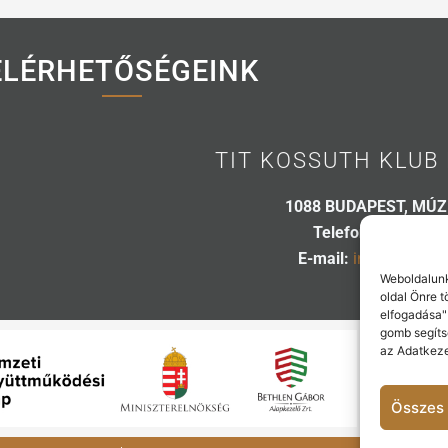
ELÉRHETŐSÉGEINK
TIT KOSSUTH KLUB 
1088 BUDAPEST, MÚZ
Telefon:
06 20 445
E-mail:
info@kossuth
Weboldalunk
oldal Önre 
elfogadása"
gomb segíts
az Adatkeze
Összes 