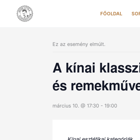
Skip
to
FŐOLDAL
SO
content
Ez az esemény elmúlt.
A kínai klassz
és remekművei
március 10. @ 17:30
-
19:00
Kínai esztétikai kategóriák