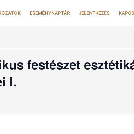
ROZATOK
ESEMÉNYNAPTÁR
JELENTKEZÉS
KAPCS
ikus festészet esztétiká
 I.