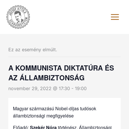
Skip
to
content
Ez az esemény elmúlt.
A KOMMUNISTA DIKTATÚRA ÉS
AZ ÁLLAMBIZTONSÁG
november 29, 2022 @ 17:30
-
19:00
Magyar származású Nobel-díjas tudósok
állambiztonsági megfigyelése
Előadó:
Szekér Nóra
történész, Állambiztonsági