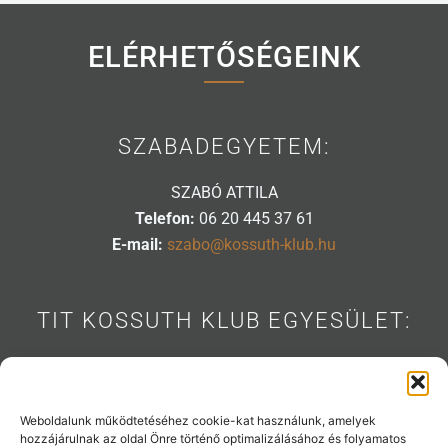
ELÉRHETŐSÉGEINK
SZABADEGYETEM:
SZABÓ ATTILA
Telefon:
06 20 445 37 61
E-mail:
szabo@kossuth-klub.hu
TIT KOSSUTH KLUB EGYESÜLET:
1088 BUDAPEST, MÚZEUM U. 7.
Telefon:
06 20 445 31 53
E-mail:
info@kossuth-klub.hu
Weboldalunk működtetéséhez cookie-kat használunk, amelyek
hozzájárulnak az oldal Önre történő optimalizálásához és folyamatos