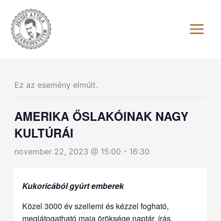
Skip
to
content
Ez az esemény elmúlt.
AMERIKA ŐSLAKÓINAK NAGY
KULTÚRÁI
november 22, 2023 @ 15:00
-
16:30
Kukoricából gyúrt emberek
Közel 3000 év szellemi és kézzel fogható,
meglátogatható maja öröksége naptár, írás,