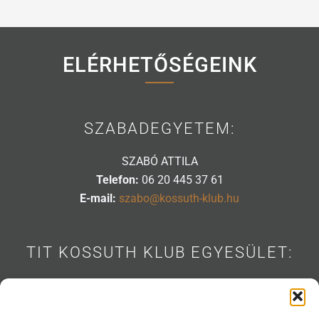
ELÉRHETŐSÉGEINK
SZABADEGYETEM:
SZABÓ ATTILA
Telefon:
06 20 445 37 61
E-mail:
szabo@kossuth-klub.hu
TIT KOSSUTH KLUB EGYESÜLET:
1088 BUDAPEST, MÚZEUM U. 7.
Telefon:
06 20 445 31 53