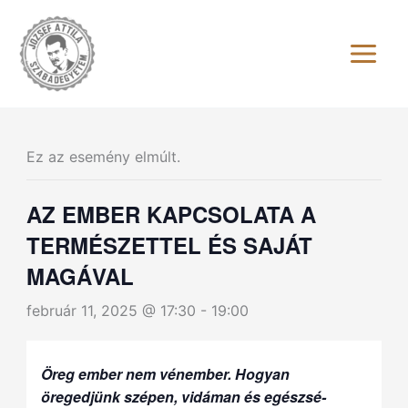
Skip
to
content
Ez az esemény elmúlt.
AZ EMBER KAPCSOLATA A
TERMÉSZETTEL ÉS SAJÁT
MAGÁVAL
február 11, 2025 @ 17:30
-
19:00
Öreg ember nem vénember. Hogyan
öregedjünk szépen, vidáman és egész­sé­