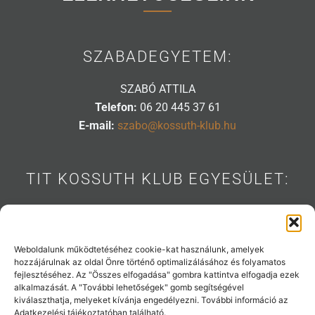
SZABADEGYETEM:
SZABÓ ATTILA
Telefon:
06 20 445 37 61
E-mail:
szabo@kossuth-klub.hu
TIT KOSSUTH KLUB EGYESÜLET:
1088 BUDAPEST, MÚZEUM U. 7.
Telefon:
06 20 445 31 53
E-mail:
info@kossuth-klub.hu
Weboldalunk működtetéséhez cookie-kat használunk, amelyek
hozzájárulnak az oldal Önre történő optimalizálásához és folyamatos
fejlesztéséhez. Az "Összes elfogadása" gombra kattintva elfogadja ezek
alkalmazását. A "További lehetőségek" gomb segítségével
kiválaszthatja, melyeket kívánja engedélyezni. További információ az
Támogatóink:
Adatkezelési tájékoztatóban található.