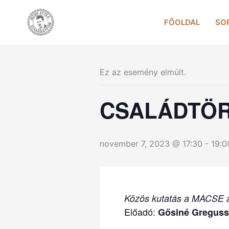
Skip
to
FŐOLDAL
SO
content
Ez az esemény elmúlt.
CSALÁDTÖR
november 7, 2023 @ 17:30
-
19:0
Közös kutatás a MACSE a
Előadó:
Gősiné Greguss