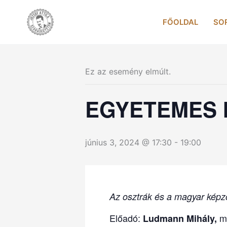
Skip
to
FŐOLDAL
SO
content
Ez az esemény elmúlt.
EGYETEMES 
június 3, 2024 @ 17:30
-
19:00
Az osztrák és a magyar képző
Előadó:
m
Ludmann Mihály,