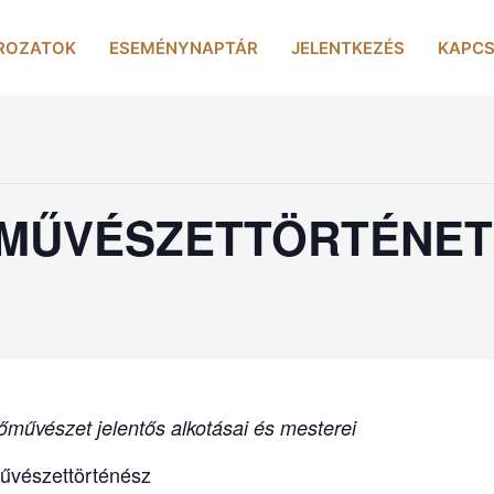
ROZATOK
ESEMÉNYNAPTÁR
JELENTKEZÉS
KAPCS
MŰVÉSZETTÖRTÉNET
művészet jelentős alkotásai és mesterei
űvészettörténész