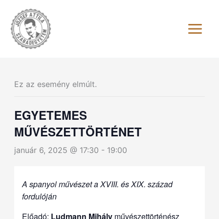
Skip
to
content
Ez az esemény elmúlt.
EGYETEMES
MŰVÉSZETTÖRTÉNET
január 6, 2025 @ 17:30
-
19:00
A spanyol művészet a XVIII. és XIX. század
fordulóján
Előadó:
Ludmann Mihály
művészettörténész