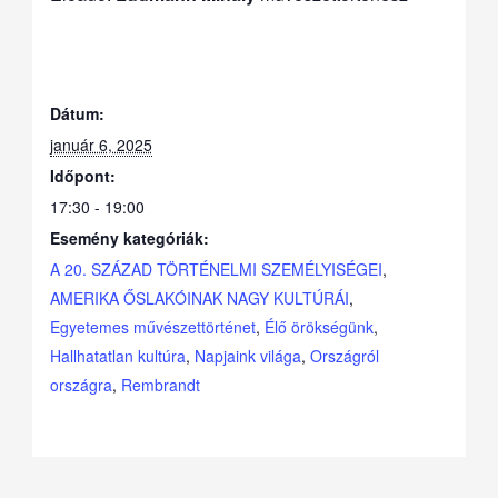
Dátum:
január 6, 2025
Időpont:
17:30 - 19:00
Esemény kategóriák:
A 20. SZÁZAD TÖRTÉNELMI SZEMÉLYISÉGEI
,
AMERIKA ŐSLAKÓINAK NAGY KULTÚRÁI
,
Egyetemes művészettörténet
,
Élő örökségünk
,
Hallhatatlan kultúra
,
Napjaink világa
,
Országról
országra
,
Rembrandt