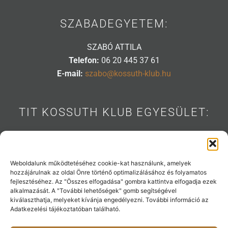
SZABADEGYETEM:
SZABÓ ATTILA
Telefon:
06 20 445 37 61
E-mail:
szabo@kossuth-klub.hu
TIT KOSSUTH KLUB EGYESÜLET:
1088 BUDAPEST, MÚZEUM U. 7.
Telefon:
06 20 445 31 53
E-mail:
info@kossuth-klub.hu
Weboldalunk működtetéséhez cookie-kat használunk, amelyek
hozzájárulnak az oldal Önre történő optimalizálásához és folyamatos
fejlesztéséhez. Az "Összes elfogadása" gombra kattintva elfogadja ezek
alkalmazását. A "További lehetőségek" gomb segítségével
kiválaszthatja, melyeket kívánja engedélyezni. További információ az
Támogatóink:
Adatkezelési tájékoztatóban található.