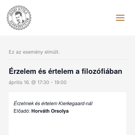
Skip
to
content
Ez az esemény elmúlt.
Érzelem és értelem a filozófiában
április 16. @ 17:30
-
19:00
Érzelmek és értelem Kierkegaard-nál
Előadó:
Horváth Orsolya