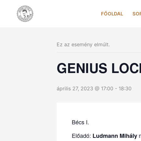
Skip
to
FŐOLDAL
SO
content
Ez az esemény elmúlt.
GENIUS LOC
április 27, 2023 @ 17:00
-
18:30
Bécs I.
Előadó:
m
Ludmann Mihály