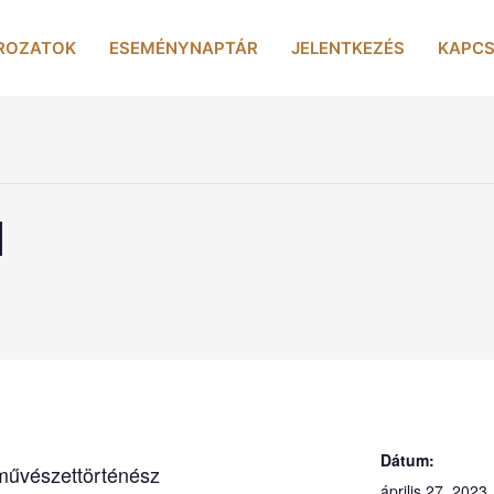
ROZATOK
ESEMÉNYNAPTÁR
JELENTKEZÉS
KAPCS
I
Dátum:
űvészettörténész
április 27, 2023