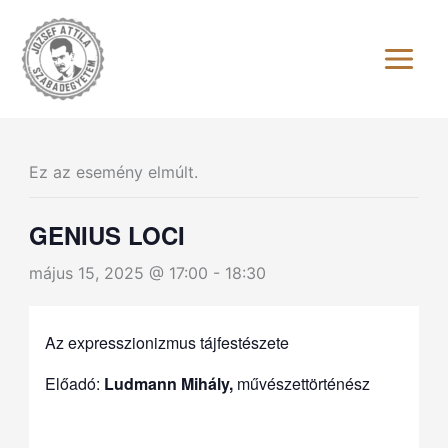
Skip
to
content
Ez az esemény elmúlt.
GENIUS LOCI
május 15, 2025 @ 17:00
-
18:30
Az expresszionizmus tájfestészete
Előadó:
Ludmann Mihály,
művészettörténész