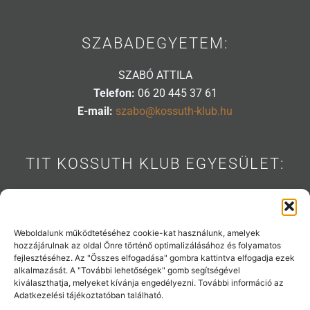
SZABADEGYETEM:
SZABÓ ATTILA
Telefon:
06 20 445 37 61
E-mail:
szabo@kossuth-klub.hu
TIT KOSSUTH KLUB EGYESÜLET:
1088 BUDAPEST, MÚZEUM U. 7.
Telefon:
06 20 445 31 53
E-mail:
info@kossuth-klub.hu
Weboldalunk működtetéséhez cookie-kat használunk, amelyek
hozzájárulnak az oldal Önre történő optimalizálásához és folyamatos
fejlesztéséhez. Az "Összes elfogadása" gombra kattintva elfogadja ezek
alkalmazását. A "További lehetőségek" gomb segítségével
kiválaszthatja, melyeket kívánja engedélyezni. További információ az
Támogatóink:
Adatkezelési tájékoztatóban található.