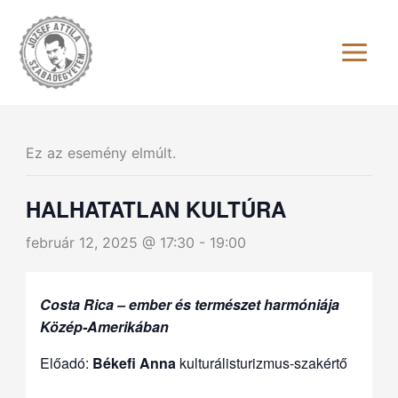
Skip
to
content
Ez az esemény elmúlt.
HALHATATLAN KULTÚRA
február 12, 2025 @ 17:30
-
19:00
Costa Rica – ember és természet harmóniája
Közép-Amerikában
Előadó:
Békefi Anna
kulturálisturizmus-szakértő