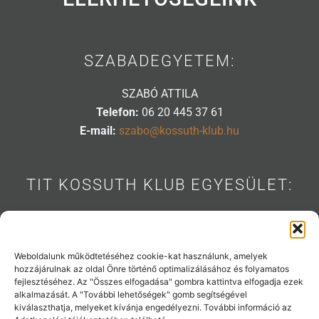
SZABADEGYETEM:
SZABÓ ATTILA
Telefon:
06 20 445 37 61
E-mail:
szabo@kossuth-klub.hu
TIT KOSSUTH KLUB EGYESÜLET:
1088 BUDAPEST, MÚZEUM U. 7.
Telefon:
06 20 445 31 53
E-mail:
info@kossuth-klub.hu
Weboldalunk működtetéséhez cookie-kat használunk, amelyek
hozzájárulnak az oldal Önre történő optimalizálásához és folyamatos
fejlesztéséhez. Az "Összes elfogadása" gombra kattintva elfogadja ezek
alkalmazását. A "További lehetőségek" gomb segítségével
kiválaszthatja, melyeket kívánja engedélyezni. További információ az
Támogatóink: