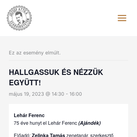
Skip
to
content
Ez az esemény elmúlt.
HALLGASSUK ÉS NÉZZÜK
EGYÜTT!
május 19, 2023 @ 14:30
-
16:00
Lehár Ferenc
75 éve hunyt el Lehár Ferenc
(Ajándék)
Előadó:
Zelinka Tamás
zenetanár, szerkesztő