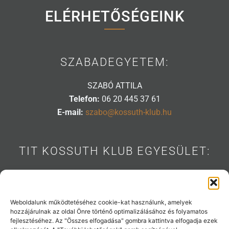
ELÉRHETŐSÉGEINK
SZABADEGYETEM:
SZABÓ ATTILA
Telefon:
06 20 445 37 61
E-mail:
szabo@kossuth-klub.hu
TIT KOSSUTH KLUB EGYESÜLET:
1088 BUDAPEST, MÚZEUM U. 7.
Telefon:
06 20 445 31 53
E-mail:
info@kossuth-klub.hu
Weboldalunk működtetéséhez cookie-kat használunk, amelyek
hozzájárulnak az oldal Önre történő optimalizálásához és folyamatos
fejlesztéséhez. Az "Összes elfogadása" gombra kattintva elfogadja ezek