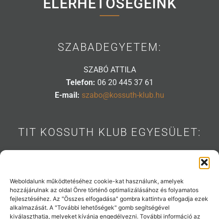
ELÉRHETŐSÉGEINK
SZABADEGYETEM:
SZABÓ ATTILA
Telefon:
06 20 445 37 61
E-mail:
szabo@kossuth-klub.hu
TIT KOSSUTH KLUB EGYESÜLET:
1088 BUDAPEST, MÚZEUM U. 7.
Telefon:
06 20 445 31 53
E-mail:
info@kossuth-klub.hu
Weboldalunk működtetéséhez cookie-kat használunk, amelyek
hozzájárulnak az oldal Önre történő optimalizálásához és folyamatos
fejlesztéséhez. Az "Összes elfogadása" gombra kattintva elfogadja ezek
alkalmazását. A "További lehetőségek" gomb segítségével
kiválaszthatja, melyeket kívánja engedélyezni. További információ az