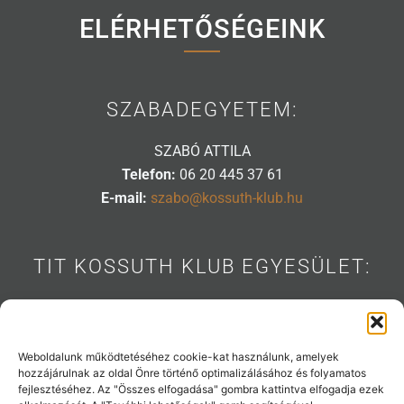
ELÉRHETŐSÉGEINK
SZABADEGYETEM:
SZABÓ ATTILA
Telefon:
06 20 445 37 61
E-mail:
szabo@kossuth-klub.hu
TIT KOSSUTH KLUB EGYESÜLET:
1088 BUDAPEST, MÚZEUM U. 7.
Telefon:
06 20 445 31 53
E-mail:
info@kossuth-klub.hu
Weboldalunk működtetéséhez cookie-kat használunk, amelyek
hozzájárulnak az oldal Önre történő optimalizálásához és folyamatos
fejlesztéséhez. Az "Összes elfogadása" gombra kattintva elfogadja ezek