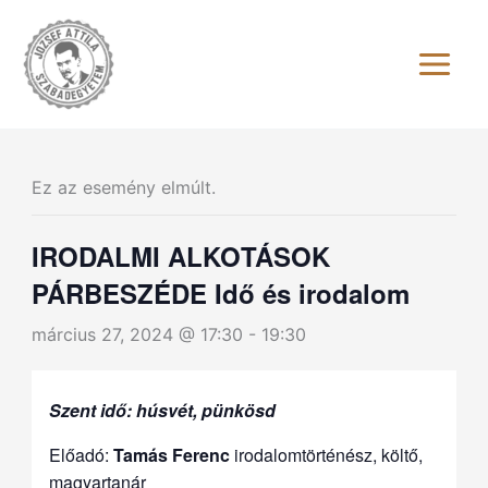
Skip
to
content
Ez az esemény elmúlt.
IRODALMI ALKOTÁSOK
PÁRBESZÉDE Idő és irodalom
március 27, 2024 @ 17:30
-
19:30
Szent idő: húsvét, pünkösd
Előadó:
Tamás Ferenc
irodalomtörténész, költő,
magyartanár