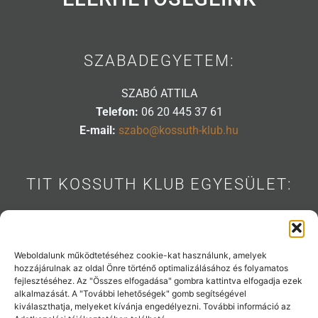
SZABADEGYETEM:
SZABÓ ATTILA
Telefon:
06 20 445 37 61
E-mail:
szabo@kossuth-klub.hu
TIT KOSSUTH KLUB EGYESÜLET:
1088 BUDAPEST, MÚZEUM U. 7.
Telefon:
06 20 445 31 53
E-mail:
info@kossuth-klub.hu
Weboldalunk működtetéséhez cookie-kat használunk, amelyek
hozzájárulnak az oldal Önre történő optimalizálásához és folyamatos
fejlesztéséhez. Az "Összes elfogadása" gombra kattintva elfogadja ezek
alkalmazását. A "További lehetőségek" gomb segítségével
kiválaszthatja, melyeket kívánja engedélyezni. További információ az
Támogatóink: