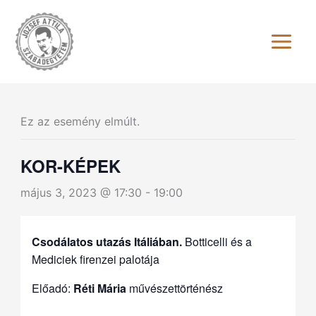
Skip
to
content
Ez az esemény elmúlt.
KOR-KÉPEK
május 3, 2023 @ 17:30
-
19:00
Csodálatos utazás Itáliában.
Botticelli és a
Mediciek firenzei palotája
Előadó:
Réti Mária
művészettörténész