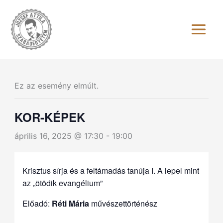
Skip
to
content
Ez az esemény elmúlt.
KOR-KÉPEK
április 16, 2025 @ 17:30
-
19:00
Krisztus sírja és a feltámadás tanúja I. A lepel mint
az „ötödik evangélium”
Előadó:
Réti Mária
művészettörténész