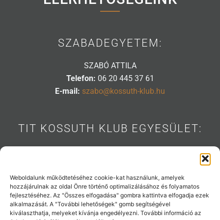
SZABADEGYETEM:
SZABÓ ATTILA
Telefon:
06 20 445 37 61
E-mail:
szabo@kossuth-klub.hu
TIT KOSSUTH KLUB EGYESÜLET:
1088 BUDAPEST, MÚZEUM U. 7.
Telefon:
06 20 445 31 53
E-mail:
info@kossuth-klub.hu
Weboldalunk működtetéséhez cookie-kat használunk, amelyek
hozzájárulnak az oldal Önre történő optimalizálásához és folyamatos
fejlesztéséhez. Az "Összes elfogadása" gombra kattintva elfogadja ezek
alkalmazását. A "További lehetőségek" gomb segítségével
kiválaszthatja, melyeket kívánja engedélyezni. További információ az
Támogatóink: