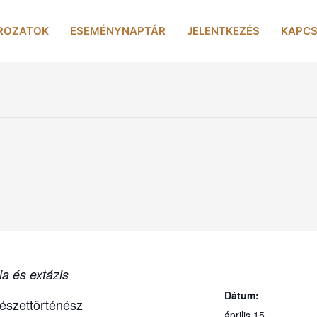
ROZATOK
ESEMÉNYNAPTÁR
JELENTKEZÉS
KAPCS
a és extázis
Dátum:
észettörténész
április 15.