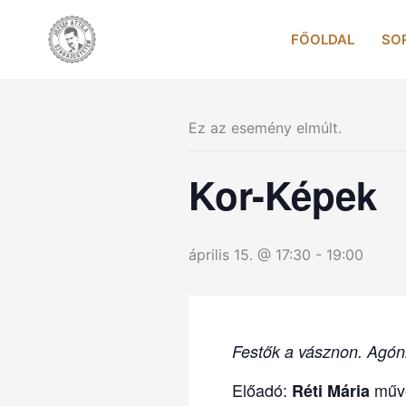
Skip
to
FŐOLDAL
SO
content
Ez az esemény elmúlt.
Kor-Képek
április 15. @ 17:30
-
19:00
Festők a vásznon. Agóni
Előadó:
műv
Réti Mária