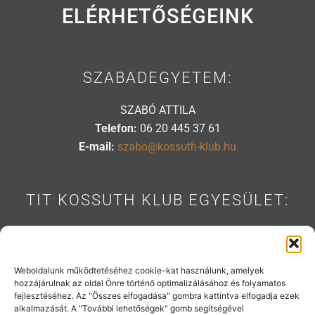
ELÉRHETŐSÉGEINK
SZABADEGYETEM:
SZABÓ ATTILA
Telefon:
06 20 445 37 61
E-mail:
szabo@kossuth-klub.hu
TIT KOSSUTH KLUB EGYESÜLET:
1088 BUDAPEST, MÚZEUM U. 7.
Telefon:
06 20 445 31 53
E-mail:
info@kossuth-klub.hu
Weboldalunk működtetéséhez cookie-kat használunk, amelyek
hozzájárulnak az oldal Önre történő optimalizálásához és folyamatos
fejlesztéséhez. Az "Összes elfogadása" gombra kattintva elfogadja ezek
alkalmazását. A "További lehetőségek" gomb segítségével