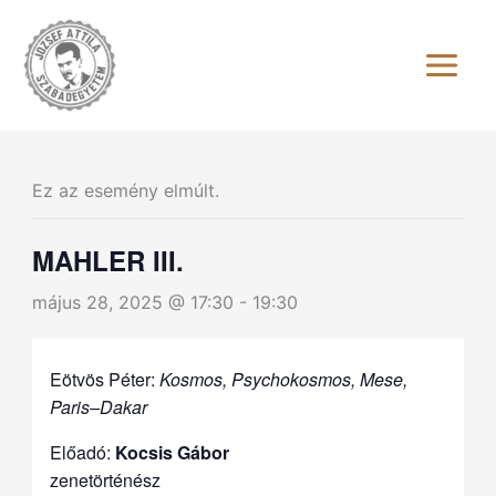
Skip
to
content
Ez az esemény elmúlt.
MAHLER III.
május 28, 2025 @ 17:30
-
19:30
Eötvös Péter:
Kosmos, Psychokosmos, Mese,
Paris–Dakar
Előadó:
Kocsis Gábor
zenetörténész