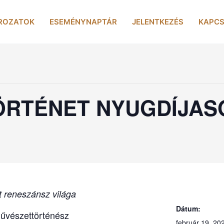
ROZATOK
ESEMÉNYNAPTÁR
JELENTKEZÉS
KAPCS
ÖRTÉNET NYUGDÍJA
 reneszánsz világa
Dátum:
vészettörténész
február 19, 20