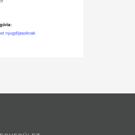
gória:
́net nyugdíjasoknak