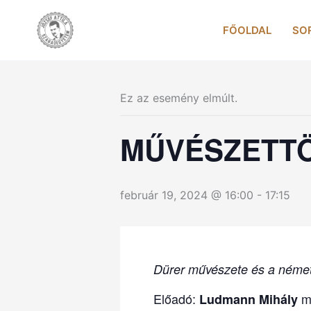
Skip
to
FŐOLDAL
SO
content
Ez az esemény elmúlt.
MŰVÉSZETT
február 19, 2024 @ 16:00
-
17:15
Dürer művészete és a német
Előadó:
mű
Ludmann Mihály