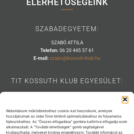
ELÉRHETŐSÉGEINK
SZABADEGYETEM:
SZABÓ ATTILA
Telefon:
06 20 445 37 61
E-mail:
szabo@kossuth-klub.hu
TIT KOSSUTH KLUB EGYESÜLET:
1088 BUDAPEST, MÚZEUM U. 7.
Telefon:
06 20 445 31 53
E-mail:
info@kossuth-klub.hu
Weboldalunk működtetéséhez cookie-kat használunk, amelyek
hozzájárulnak az oldal Önre történő optimalizálásához és folyamatos
fejlesztéséhez. Az "Összes elfogadása" gombra kattintva elfogadja ezek
alkalmazását. A "További lehetőségek" gomb segítségével
kiválaszthatja, melyeket kívánja engedélyezni. További információ az