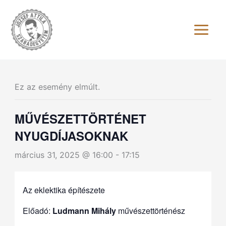
Skip
to
content
Ez az esemény elmúlt.
MŰVÉSZETTÖRTÉNET
NYUGDÍJASOKNAK
március 31, 2025 @ 16:00
-
17:15
Az eklektika építészete
Előadó:
Ludmann Mihály
művészettörténész