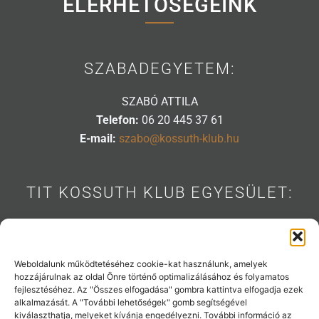
ELÉRHETŐSÉGEINK
SZABADEGYETEM:
SZABÓ ATTILA
Telefon:
06 20 445 37 61
E-mail:
szabo@kossuth-klub.hu
TIT KOSSUTH KLUB EGYESÜLET:
1088 BUDAPEST, MÚZEUM U. 7.
Telefon:
06 20 445 31 53
E-mail:
info@kossuth-klub.hu
Weboldalunk működtetéséhez cookie-kat használunk, amelyek
hozzájárulnak az oldal Önre történő optimalizálásához és folyamatos
fejlesztéséhez. Az "Összes elfogadása" gombra kattintva elfogadja ezek
alkalmazását. A "További lehetőségek" gomb segítségével
kiválaszthatja, melyeket kívánja engedélyezni. További információ az