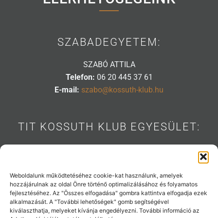
SZABADEGYETEM:
SZABÓ ATTILA
Telefon:
06 20 445 37 61
E-mail:
szabo@kossuth-klub.hu
TIT KOSSUTH KLUB EGYESÜLET:
1088 BUDAPEST, MÚZEUM U. 7.
Telefon:
06 20 445 31 53
E-mail:
info@kossuth-klub.hu
Weboldalunk működtetéséhez cookie-kat használunk, amelyek
hozzájárulnak az oldal Önre történő optimalizálásához és folyamatos
fejlesztéséhez. Az "Összes elfogadása" gombra kattintva elfogadja ezek
alkalmazását. A "További lehetőségek" gomb segítségével
kiválaszthatja, melyeket kívánja engedélyezni. További információ az
Támogatóink: