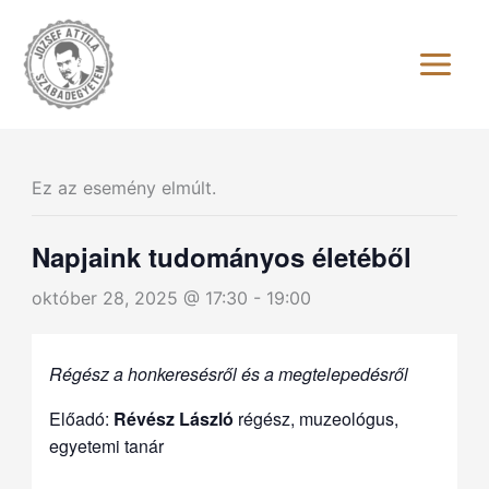
Skip
to
content
Ez az esemény elmúlt.
Napjaink tudományos életéből
október 28, 2025 @ 17:30
-
19:00
Régész a honkeresésről és a megtelepedésről
Előadó:
Révész László
régész, muzeológus,
egye­temi tanár