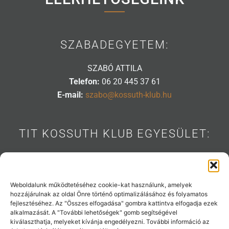
SZABADEGYETEM:
SZABÓ ATTILA
Telefon:
06 20 445 37 61
E-mail:
szabo@kossuth-klub.hu
TIT KOSSUTH KLUB EGYESÜLET:
1088 BUDAPEST, MÚZEUM U. 7.
Telefon:
06 20 445 31 53
E-mail:
info@kossuth-klub.hu
Weboldalunk működtetéséhez cookie-kat használunk, amelyek
hozzájárulnak az oldal Önre történő optimalizálásához és folyamatos
fejlesztéséhez. Az "Összes elfogadása" gombra kattintva elfogadja ezek
alkalmazását. A "További lehetőségek" gomb segítségével
kiválaszthatja, melyeket kívánja engedélyezni. További információ az
Támogatóink: