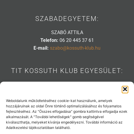
SZABADEGYETEM:
SZABÓ ATTILA
Telefon:
06 20 445 37 61
E-mail:
szabo@kossuth-klub.hu
TIT KOSSUTH KLUB EGYESÜLET:
1088 BUDAPEST, MÚZEUM U. 7.
Telefon:
06 20 445 31 53
E-mail:
info@kossuth-klub.hu
Weboldalunk működtetéséhez cookie-kat használunk, amelyek
hozzájárulnak az oldal Önre történő optimalizálásához és folyamatos
fejlesztéséhez. Az "Összes elfogadása" gombra kattintva elfogadja ezek
alkalmazását. A "További lehetőségek" gomb segítségével
kiválaszthatja, melyeket kívánja engedélyezni. További információ az
Támogatóink:
Adatkezelési tájékoztatóban található.