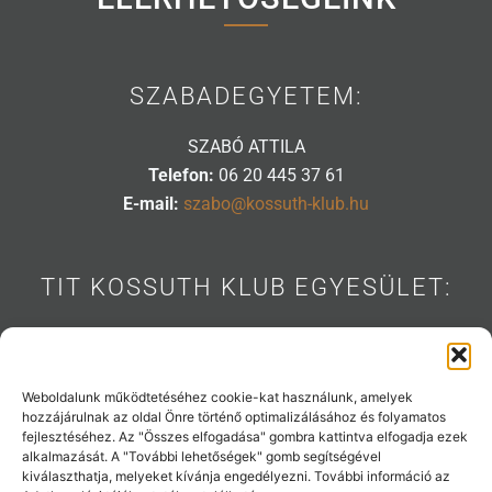
SZABADEGYETEM:
SZABÓ ATTILA
Telefon:
06 20 445 37 61
E-mail:
szabo@kossuth-klub.hu
TIT KOSSUTH KLUB EGYESÜLET:
1088 BUDAPEST, MÚZEUM U. 7.
Telefon:
06 20 445 31 53
E-mail:
info@kossuth-klub.hu
Weboldalunk működtetéséhez cookie-kat használunk, amelyek
hozzájárulnak az oldal Önre történő optimalizálásához és folyamatos
fejlesztéséhez. Az "Összes elfogadása" gombra kattintva elfogadja ezek
alkalmazását. A "További lehetőségek" gomb segítségével
kiválaszthatja, melyeket kívánja engedélyezni. További információ az
Támogatóink: