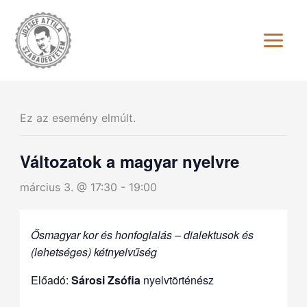
Skip
to
content
Ez az esemény elmúlt.
Változatok a magyar nyelvre
március 3. @ 17:30
-
19:00
Ősmagyar kor és honfoglalás – dialektusok és
(lehetséges) kétnyelvűség
Előadó:
Sárosi Zsófia
nyelvtörténész