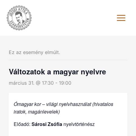
Skip
to
content
Ez az esemény elmúlt.
Változatok a magyar nyelvre
március 31. @ 17:30
-
19:00
Ómagyar kor – világi nyelvhasználat (hivatalos
iratok, magánlevelek)
Előadó:
Sárosi Zsófia
nyelvtörténész