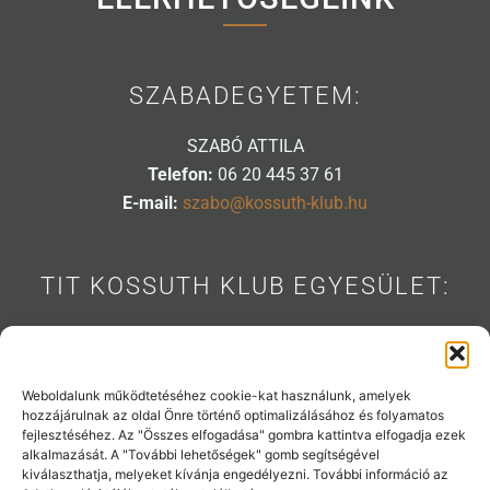
SZABADEGYETEM:
SZABÓ ATTILA
Telefon:
06 20 445 37 61
E-mail:
szabo@kossuth-klub.hu
TIT KOSSUTH KLUB EGYESÜLET:
1088 BUDAPEST, MÚZEUM U. 7.
Telefon:
06 20 445 31 53
E-mail:
info@kossuth-klub.hu
Weboldalunk működtetéséhez cookie-kat használunk, amelyek
hozzájárulnak az oldal Önre történő optimalizálásához és folyamatos
fejlesztéséhez. Az "Összes elfogadása" gombra kattintva elfogadja ezek
alkalmazását. A "További lehetőségek" gomb segítségével
kiválaszthatja, melyeket kívánja engedélyezni. További információ az
Támogatóink: