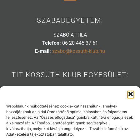
SZABADEGYETEM:
SZABÓ ATTILA
Telefon:
06 20 445 37 61
E-mail:
szabo@kossuth-klub.hu
TIT KOSSUTH KLUB EGYESÜLET:
1088 BUDAPEST, MÚZEUM U. 7.
Telefon:
06 20 445 31 53
E-mail:
info@kossuth-klub.hu
Weboldalunk működtetéséhez cookie-kat használunk, amelyek
hozzájárulnak az oldal Önre történő optimalizálásához és folyamatos
fejlesztéséhez. Az "Összes elfogadása" gombra kattintva elfogadja ezek
alkalmazását. A "További lehetőségek" gomb segítségével
kiválaszthatja, melyeket kívánja engedélyezni. További információ az
Támogatóink:
Adatkezelési tájékoztatóban található.