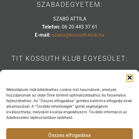
SZABADEGYETEM:
SZABÓ ATTILA
Telefon:
06 20 445 37 61
E-mail:
szabo@kossuth-klub.hu
TIT KOSSUTH KLUB EGYESÜLET:
1088 BUDAPEST, MÚZEUM U. 7.
Telefon:
06 20 445 31 53
E-mail:
info@kossuth-klub.hu
Weboldalunk működtetéséhez cookie-kat használunk, amelyek
hozzájárulnak az oldal Önre történő optimalizálásához és folyamatos
fejlesztéséhez. Az "Összes elfogadása" gombra kattintva elfogadja ezek
alkalmazását. A "További lehetőségek" gomb segítségével
kiválaszthatja, melyeket kívánja engedélyezni. További információ az
Támogatóink:
Adatkezelési tájékoztatóban található.
Összes elfogadása