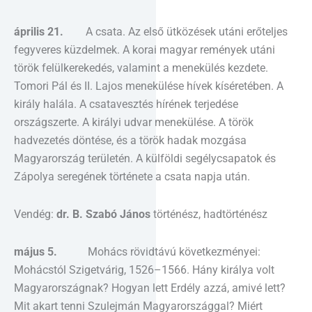
április 21.
A csata. Az első ütközések utáni erőteljes
fegyveres küzdelmek. A korai magyar remények utáni
török felülkerekedés, valamint a menekülés kezdete.
Tomori Pál és II. Lajos menekülése hívek kíséretében. A
király halála. A csatavesztés hírének terjedése
országszerte. A királyi udvar menekülése. A török
hadvezetés döntése, és a török hadak mozgása
Magyarország területén. A külföldi segélycsapatok és
Zápolya seregének története a csata napja után.
Vendég:
dr. B. Szabó János
történész, hadtörténész
május 5.
Mohács rövidtávú következményei:
Mohácstól Szigetvárig, 1526–1566. Hány királya volt
Magyarországnak? Hogyan lett Erdély azzá, amivé lett?
Mit akart tenni Szulejmán Magyarországgal? Miért