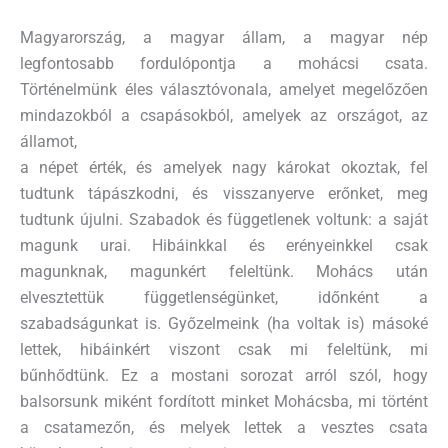
Magyarország, a magyar állam, a magyar nép
legfontosabb fordulópontja a mohácsi csata.
Történelmünk éles választóvonala, amelyet megelőzően
mindazokból a csapásokból, amelyek az országot, az
államot,
a népet érték, és amelyek nagy károkat okoztak, fel
tudtunk tápászkodni, és visszanyerve erőnket, meg
tudtunk újulni. Szabadok és függetlenek voltunk: a saját
magunk urai. Hibáinkkal és erényeinkkel csak
magunknak, magunkért feleltünk. Mohács után
elvesztettük függetlenségünket, időnként a
szabadságunkat is. Győzelmeink (ha voltak is) másoké
lettek, hibáinkért viszont csak mi feleltünk, mi
bűnhődtünk. Ez a mostani sorozat arról szól, hogy
balsorsunk miként fordított minket Mohácsba, mi történt
a csatamezőn, és melyek lettek a vesztes csata