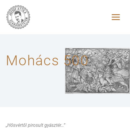
Skip
to
content
Mohács 500
„Hősvértől pirosult gyásztér…”