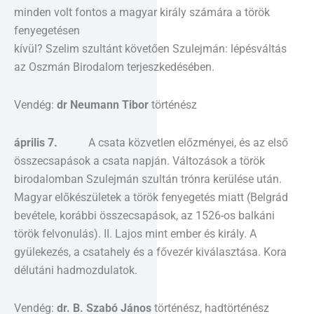
minden volt fontos a magyar király számára a török
fenyegetésen
kívül? Szelim szultánt követően Szulejmán: lépésváltás
az Oszmán Birodalom terjeszkedé­sében.
Vendég:
dr Neumann Tibor
történész
április 7.
A csata közvetlen előzményei, és az első
összecsapások a csata napján. Változások a török
birodalomban Szulejmán szultán trónra kerülése után.
Magyar előkészületek a török fenyegetés miatt (Belgrád
bevétele, korábbi összecsapások, az 1526-os balkáni
török felvonulás). II. Lajos mint ember és király. A
gyülekezés, a csatahely és a fővezér kiválasztása. Kora
délutáni hadmozdulatok.
Vendég:
dr. B. Szabó János
történész, hadtörténész