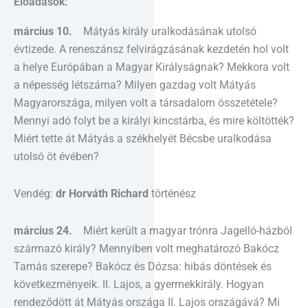
Előadások:
március 10.
Mátyás király uralkodásának utolsó
évtizede. A reneszánsz felvirágzásának kezdetén hol volt
a helye Európában a Magyar Királyságnak? Mekkora volt
a népesség létszáma? Milyen gazdag volt Mátyás
Magyarországa, milyen volt a társadalom összetétele?
Mennyi adó folyt be a királyi kincstárba, és mire költötték?
Miért tette át Mátyás a székhelyét Bécsbe uralkodása
utolsó öt évében?
Vendég:
dr Horváth Richard
történész
március 24.
Miért került a magyar trónra Jagelló-házból
származó király? Mennyiben volt meghatározó Bakócz
Tamás szerepe? Bakócz és Dózsa: hibás döntések és
következményeik. II. Lajos, a gyermekkirály. Hogyan
rendeződött át Mátyás országa II. Lajos országává? Mi