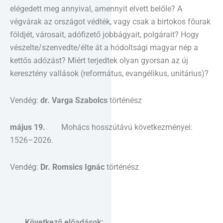
elégedett meg annyival, amennyit elvett belőle? A
végvárak az országot védték, vagy csak a birtokos főurak
földjét, városait, adófizető jobbágyait, polgárait? Hogy
vészelte/szenvedte/élte át a hódoltsági magyar nép a
kettős adózást? Miért terjedtek olyan gyorsan az új
keresztény vallások (református, evangélikus, unitárius)?
Vendég:
dr. Varga Szabolcs
történész
május 19.
Mohács hosszútávú következményei:
1526–2026.
Vendég:
Dr. Romsics Ignác
történész
Következő előadások: