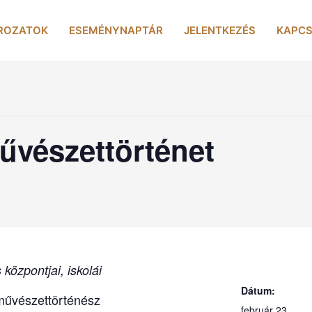
ROZATOK
ESEMÉNYNAPTÁR
JELENTKEZÉS
KAPCS
vészettörténet
központjai, iskolái
Dátum:
űvészettörténész
február 23.