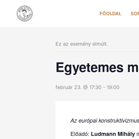
Skip
to
FŐOLDAL
SO
content
Ez az esemény elmúlt.
Egyetemes mű
február 23. @ 17:30
-
19:00
Az európai konstruktivizmus 
Előadó:
m
Ludmann Mihály