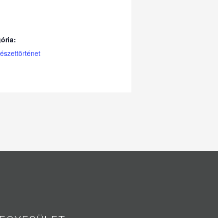
ória:
szettörténet