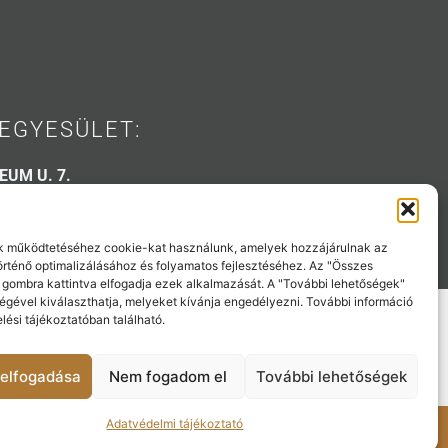
EGYESÜLET:
EUM U. 7.
 31 53
-klub.hu
 működtetéséhez cookie-kat használunk, amelyek hozzájárulnak az
történő optimalizálásához és folyamatos fejlesztéséhez. Az "Összes
 gombra kattintva elfogadja ezek alkalmazását. A "További lehetőségek"
égével kiválaszthatja, melyeket kívánja engedélyezni. További információ
lési tájékoztatóban található.
elfogadása
Nem fogadom el
További lehetőségek
Adatvédelmi tájékoztató
oztató