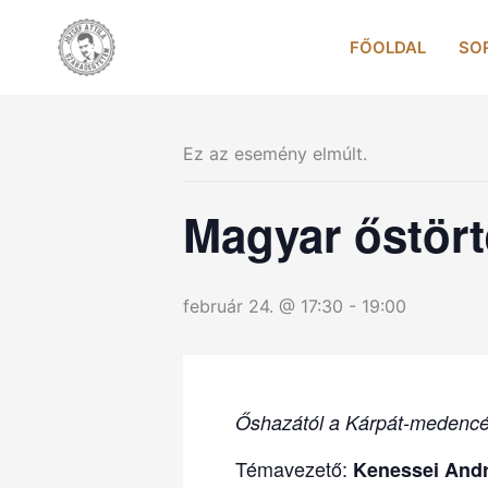
Skip
to
FŐOLDAL
SO
content
Ez az esemény elmúlt.
Magyar őstört
február 24. @ 17:30
-
19:00
Őshazától a Kárpát-medencé
Témavezető:
Kenessei And