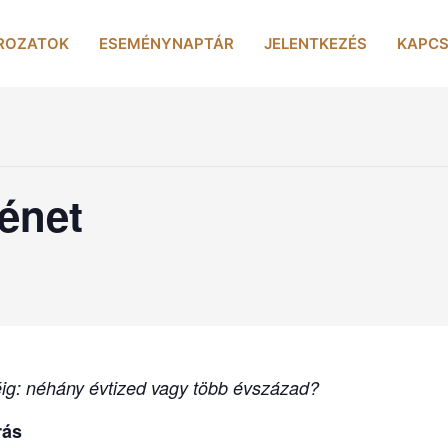
ROZATOK
ESEMÉNYNAPTÁR
JELENTKEZÉS
KAPCS
énet
ig: néhány évtized vagy több évszázad?
rás