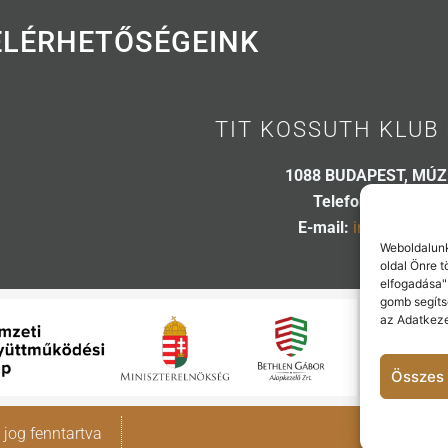
ELÉRHETŐSÉGEINK
TIT KOSSUTH KLUB 
1088 BUDAPEST, MÚZ
Telefon:
06 20 445
E-mail:
info@kossuth
Weboldalunk
oldal Önre 
elfogadása"
gomb segíts
az Adatkeze
Összes 
jog fenntartva
Adatvédelmi tájék