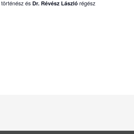
történész és
régész
s
Dr. Révész László