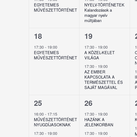
EGYETEMES
NYELV-TÖRTÉNETEK
MŰVÉSZETTÖRTÉNET
Kalandozások a
magyar nyelv
múltjában
1
2
18
19
esemény,
esemény,
17:30
-
19:00
17:30
-
19:00
EGYETEMES
A KÖZEL-KELET
MŰVÉSZETTÖRTÉNET
VILÁGA
17:30
-
19:00
AZ EMBER
KAPCSOLATA A
TERMÉSZETTEL ÉS
SAJÁT MAGÁVAL
2
2
25
26
esemény,
esemény,
16:00
-
17:15
17:30
-
19:00
MŰVÉSZETTÖRTÉNET
HAZÁNK A
NYUGDÍJASOKNAK
JELENKORBAN
17:30
-
19:00
17:30
-
19:00
M