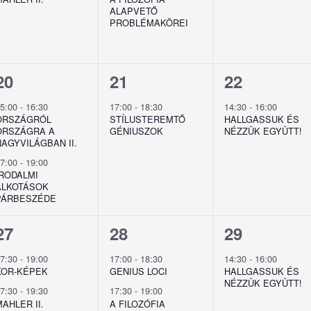
ALAPVETŐ
PROBLÉMAKÖREI
2
1
1
20
21
22
esemény,
esemény,
esemény,
15:00
-
16:30
17:00
-
18:30
14:30
-
16:00
ORSZÁGRÓL
STÍLUSTEREMTŐ
HALLGASSUK ÉS
ORSZÁGRA A
GÉNIUSZOK
NÉZZÜK EGYÜTT!
NAGYVILÁGBAN II.
17:00
-
19:00
IRODALMI
ALKOTÁSOK
PÁRBESZÉDE
2
2
1
27
28
29
esemény,
esemény,
esemény,
17:30
-
19:00
17:00
-
18:30
14:30
-
16:00
KOR-KÉPEK
GENIUS LOCI
HALLGASSUK ÉS
NÉZZÜK EGYÜTT!
17:30
-
19:30
17:30
-
19:00
AHLER II.
A FILOZÓFIA