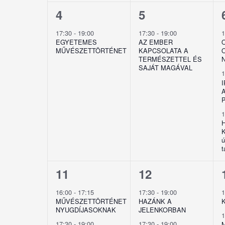
1
1
4
5
esemény,
esemény,
17:30
-
19:00
17:30
-
19:00
EGYETEMES
AZ EMBER
MŰVÉSZETTÖRTÉNET
KAPCSOLATA A
TERMÉSZETTEL ÉS
SAJÁT MAGÁVAL
K
ú
t
2
2
11
12
esemény,
esemény,
16:00
-
17:15
17:30
-
19:00
MŰVÉSZETTÖRTÉNET
HAZÁNK A
NYUGDÍJASOKNAK
JELENKORBAN
17:30
-
19:00
17:30
-
19:00
M