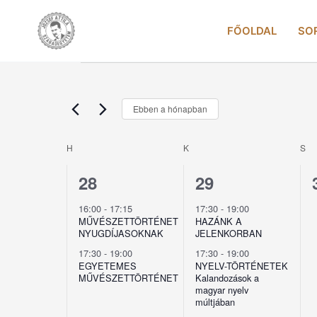
Skip
to
FŐOLDAL
SO
content
HÉTFŐ
KEDD
S
Események
Ebben a hónapban
Dátum
kiválasztása.
H
K
S
Események
naptár
2
2
28
29
esemény,
esemény,
16:00
-
17:15
17:30
-
19:00
MŰVÉSZETTÖRTÉNET
HAZÁNK A
NYUGDÍJASOKNAK
JELENKORBAN
17:30
-
19:00
17:30
-
19:00
EGYETEMES
NYELV-TÖRTÉNETEK
MŰVÉSZETTÖRTÉNET
Kalandozások a
magyar nyelv
múltjában