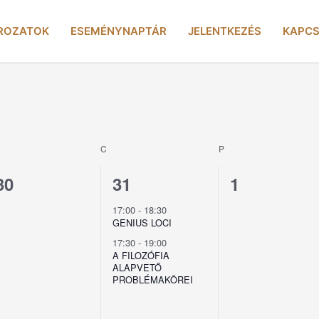
ROZATOK
ESEMÉNYNAPTÁR
JELENTKEZÉS
KAPCS
ZERDA
CSÜTÖRTÖK
PÉNTEK
C
P
0
2
0
30
31
1
esemény,
esemény,
esemény,
17:00
-
18:30
GENIUS LOCI
17:30
-
19:00
A FILOZÓFIA
ALAPVETŐ
PROBLÉMAKÖREI