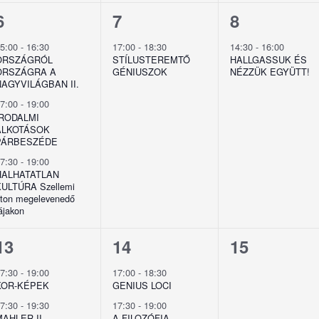
3
1
1
6
7
8
esemény,
esemény,
esemény,
15:00
-
16:30
17:00
-
18:30
14:30
-
16:00
ORSZÁGRÓL
STÍLUSTEREMTŐ
HALLGASSUK ÉS
ORSZÁGRA A
GÉNIUSZOK
NÉZZÜK EGYÜTT!
NAGYVILÁGBAN II.
17:00
-
19:00
IRODALMI
ALKOTÁSOK
PÁRBESZÉDE
17:30
-
19:00
HALHATATLAN
ULTÚRA Szellemi
ton megelevenedő
ájakon
2
2
0
13
14
15
esemény,
esemény,
esemény,
17:30
-
19:00
17:00
-
18:30
KOR-KÉPEK
GENIUS LOCI
17:30
-
19:30
17:30
-
19:00
AHLER II.
A FILOZÓFIA